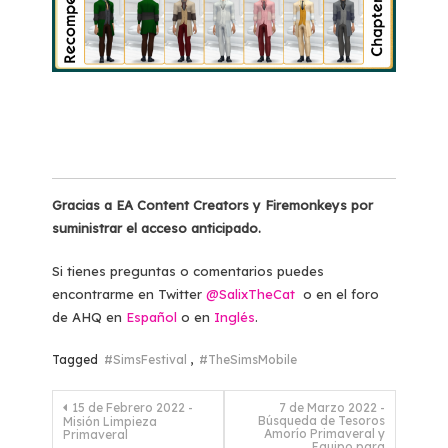
Gracias a EA Content Creators y Firemonkeys por
suministrar el acceso anticipado.
Si tienes preguntas o comentarios puedes
encontrarme en Twitter
@SalixTheCat
o en el foro
de AHQ en
Español
o en
Inglés
.
Tagged
#SimsFestival
,
#TheSimsMobile
Navegación
15 de Febrero 2022 -
7 de Marzo 2022 -
Búsqueda de Tesoros
Misión Limpieza
de
Amorío Primaveral y
Primaveral
Equipo para