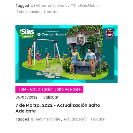
Tagged
#EACreatorNetwork
,
#TheSimsMobile
,
Actualización
,
Update
TSM - Actualización Salto Adelante
06/03/2022
SalixCat
7 de Marzo, 2022 - Actualización Salto
Adelante
Tagged
#TheSimsMobile
,
Actualización
,
Update