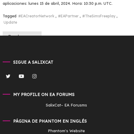
aplicaciones: lunes 15 de abril, 2024. Hora: 10:30 p.m. UTC.
Tagged
#EACreatorNetwork
,
#EAPartner
,
#TheSimsFreeplay
,
Update
Read more
SIGUE A SALIXCAT
MY PROFILE ON EA FORUMS
SalixCat
– EA Forusms
PÁGINA DE PHANTOM EN INGLÉS
Phantom's Website