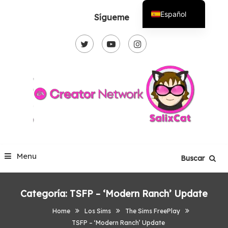
Skip
Español
Sígueme
To
English
Content
Menu
Buscar
Categoría:
TSFP – ‘Modern Ranch’ Update
Home
Los Sims
The Sims FreePlay
TSFP – ‘Modern Ranch’ Update