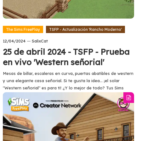
The Sims FreePlay
TSFP - Actualización 'Rancho Moderno'
12/04/2024
SalixCat
25 de abril 2024 - TSFP - Prueba
en vivo 'Western señorial'
Mesas de billar, escaleras en curva, puertas abatibles de western
y una elegante casa señorial. Si te gusta la idea... ¡el solar
"Western señorial" es para ti! ¿Y lo mejor de todo? Tus Sims
podrán buscar algo de gresca con la nueva acción "Iniciar una
pelea", que forma parte del gran premio.
Tagged
#EACreatorNetwork
,
#EAPartner
,
#TheSimsFreeplay
,
Update
Read more