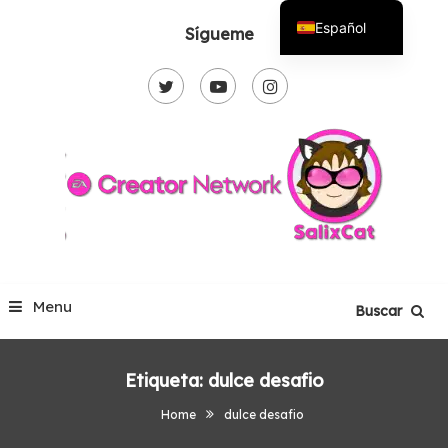
Skip
Español
Sígueme
To
English
Content
Menu
Buscar
Etiqueta:
dulce desafio
Home
dulce desafio