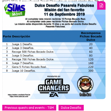
ENGLISH: A new Sweet Treat Showdown event starts the 7th of
July 2020. Notice that the date/time may be subject to change.
The rewards of this event are The Sims…
Tagged
#TheSimsMobile
,
dulce desafio
,
DulceDesafío
,
English
,
SweetTreatShowdown
Read more
Previous quests and events - TSM
Dulce Desafío