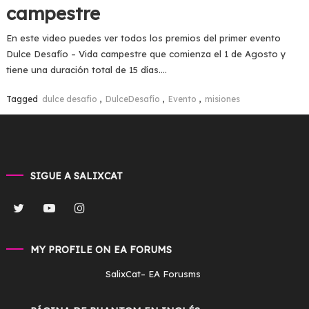
campestre
En este video puedes ver todos los premios del primer evento
Dulce Desafío – Vida campestre que comienza el 1 de Agosto y
tiene una duración total de 15 días….
Tagged
dulce desafio
,
DulceDesafío
,
Evento
,
misiones
Read more
SIGUE A SALIXCAT
MY PROFILE ON EA FORUMS
SalixCat
– EA Forusms