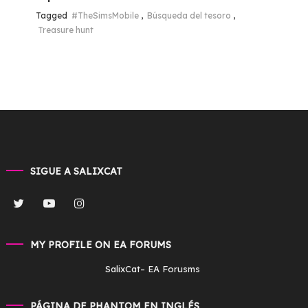
Tagged
#TheSimsMobile
,
Búsqueda del tesoro
,
Treasure hunt
SIGUE A SALIXCAT
MY PROFILE ON EA FORUMS
SalixCat
– EA Forusms
PÁGINA DE PHANTOM EN INGLÉS