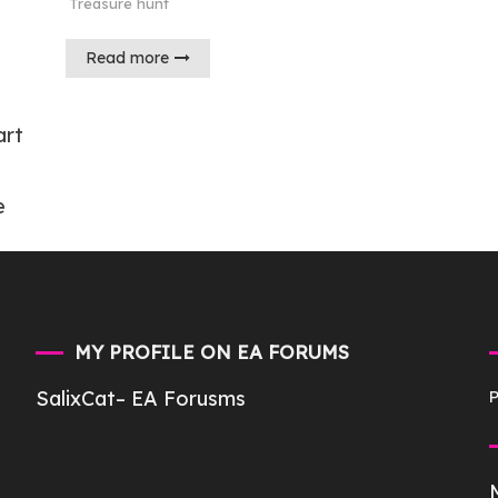
Treasure hunt
Read more
art
e
MY PROFILE ON EA FORUMS
SalixCat
– EA Forusms