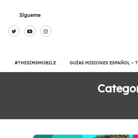
Skip
To
Sígueme
Content
#THESIMSMOBILE
GUÍAS MISIONES ESPAÑOL – 
Catego