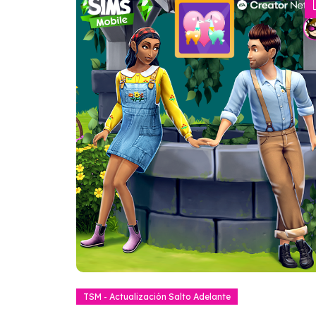
2024. No tenemos información acerca
la hora. Encontrarás mas información
acerca de esta actualización y el esta
actual del juego en el blog oficial de EA
Tagged
#EACreatorNetwork
,
#TheSimsMobile
,
Actualización
,
Update
Read more
TSM - Actualización Salto Adelante