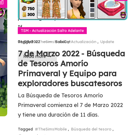
 de
EA Creator Network and Firemonkeys for
providing early access to this content.
do
If…
TSM - Actualización Salto Adelante
..
Tagged
#TheSimsMobile
,
Actualización
,
Update
06/03/2022
SalixCat
7 de Marzo 2022 - Búsqueda
Read more
de Tesoros Amorío
Primaveral y Equipo para
exploradores buscatesoros
La Búsqueda de Tesoros Amorío
Primaveral comienza el 7 de Marzo 2022
y tiene una duración de 11 días.
Tagged
#TheSimsMobile
,
Búsqueda del tesoro
,