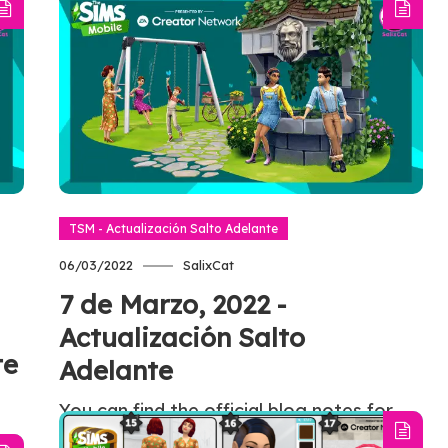
TSM - Actualización Salto Adelante
06/03/2022
SalixCat
7 de Marzo, 2022 -
Actualización Salto
te
Adelante
You can find the official blog notes for
this update on EA’s website. Thanks to