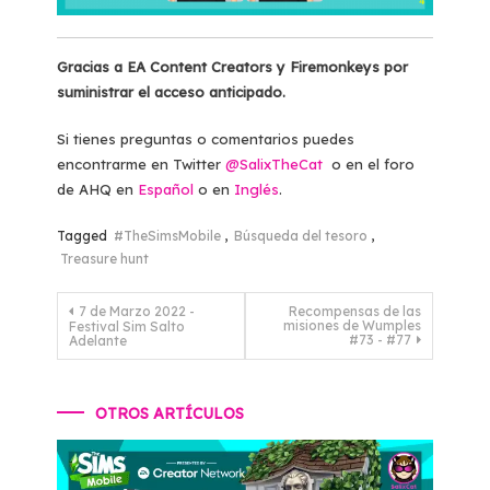
Gracias a EA Content Creators y Firemonkeys por
suministrar el acceso anticipado.
Si tienes preguntas o comentarios puedes
encontrarme en Twitter
@SalixTheCat
o en el foro
de AHQ en
Español
o en
Inglés
.
Tagged
#TheSimsMobile
,
Búsqueda del tesoro
,
Treasure hunt
Navegación
7 de Marzo 2022 -
Recompensas de las
misiones de Wumples
Festival Sim Salto
de
#73 - #77
Adelante
entradas
OTROS ARTÍCULOS