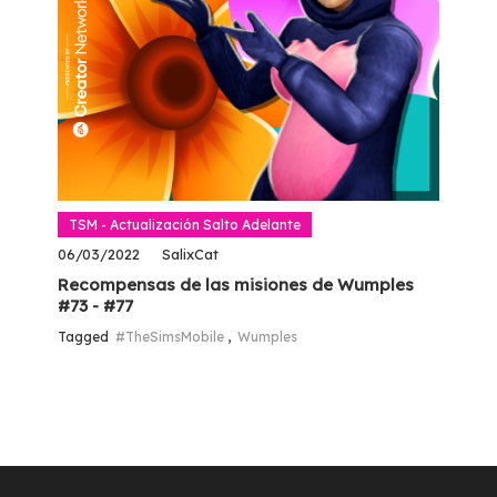
TSM - Actualización Salto Adelante
06/03/2022
SalixCat
Recompensas de las misiones de Wumples
#73 - #77
Tagged
#TheSimsMobile
,
Wumples