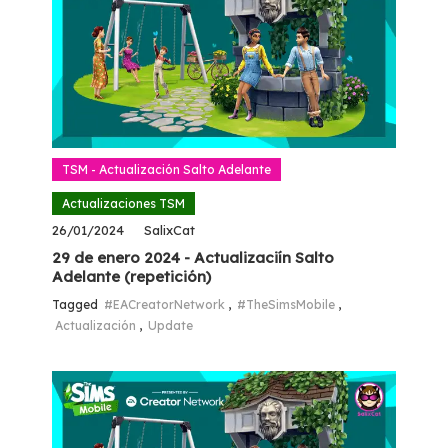
TSM - Actualización Salto Adelante
Actualizaciones TSM
26/01/2024
SalixCat
29 de enero 2024 - Actualizaciín Salto
Adelante (repetición)
Tagged
#EACreatorNetwork
,
#TheSimsMobile
,
Actualización
,
Update