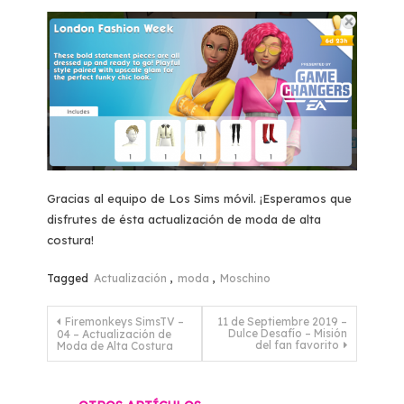
Gracias al equipo de Los Sims móvil. ¡Esperamos que
disfrutes de ésta actualización de moda de alta
costura!
Tagged
Actualización
,
moda
,
Moschino
Navegación
Firemonkeys SimsTV –
11 de Septiembre 2019 –
Dulce Desafío – Misión
04 – Actualización de
de
del fan favorito
Moda de Alta Costura
entradas