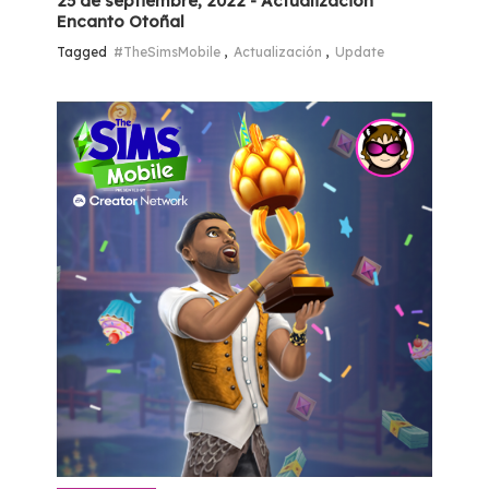
25 de septiembre, 2022 - Actualización
Encanto Otoñal
Tagged
#TheSimsMobile
,
Actualización
,
Update