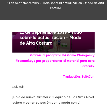
11 de Septiembre 2019 – Todo sobre la actualización – Moda de Alta
Costura
Actualizaciones TSM
11/09/2019
SalixCat
11 de Septiembre 2019 – Todo
sobre la actualización – Moda
de Alta Costura
Gracias al programa EA Game Changers y
Firemonkeys por proporcionar el material para éste
artículo.
Traducción: SalixCat
Sul, sul!
¡Hola de nuevo, Simmers! El equipo de Los Sims Móvil
quiere mostrar su pasión por la moda con el