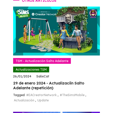
OTROS ARTÍCULOS
TSM - Actualización Salto Adelante
Actualizaciones TSM
26/01/2024
SalixCat
29 de enero 2024 - Actualizaciín Salto
Adelante (repetición)
Tagged
#EACreatorNetwork
,
#TheSimsMobile
,
Actualización
,
Update