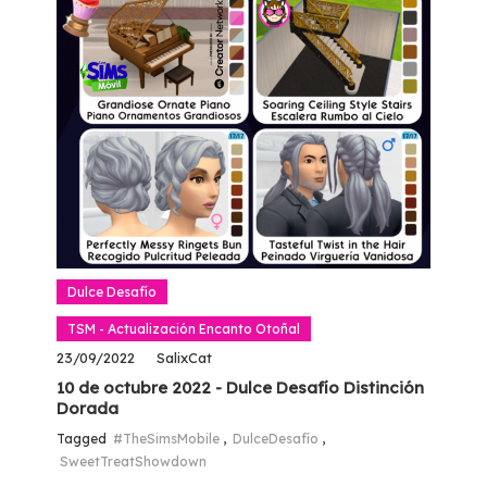
Dulce Desafío
TSM - Actualización Encanto Otoñal
23/09/2022
SalixCat
10 de octubre 2022 - Dulce Desafío Distinción
Dorada
Tagged
#TheSimsMobile
,
DulceDesafío
,
SweetTreatShowdown