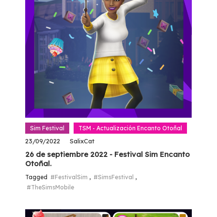
Sim Festival
TSM - Actualización Encanto Otoñal
23/09/2022
SalixCat
26 de septiembre 2022 - Festival Sim Encanto
Otoñal.
Tagged
#FestivalSim
,
#SimsFestival
,
#TheSimsMobile