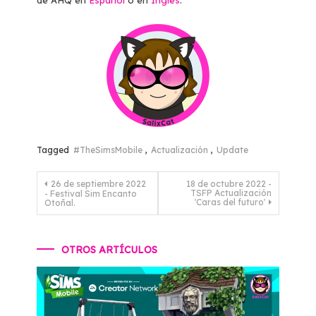
de AHQ en
Español
o en
Inglés
.
Tagged
#TheSimsMobile
,
Actualización
,
Update
Navegación
26 de septiembre 2022
18 de octubre 2022 -
TSFP Actualización
- Festival Sim Encanto
de
'Caras del futuro'
Otoñal.
entradas
OTROS ARTÍCULOS