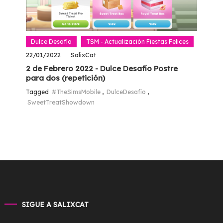
Dulce Desafío
TSM - Actualización Fiestas Felices
22/01/2022
SalixCat
2 de Febrero 2022 - Dulce Desafío Postre
para dos (repetición)
Tagged
#TheSimsMobile
,
DulceDesafío
,
SweetTreatShowdown
SIGUE A SALIXCAT