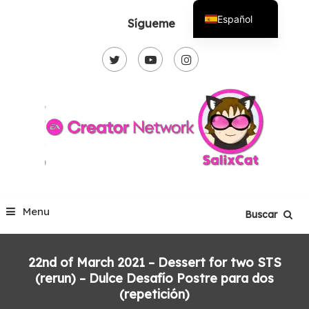
Skip
Español
Sígueme
To
English
Content
Menu
Buscar
22nd of March 2021 – Dessert for two STS
(rerun) – Dulce Desafío Postre para dos
(repetición)