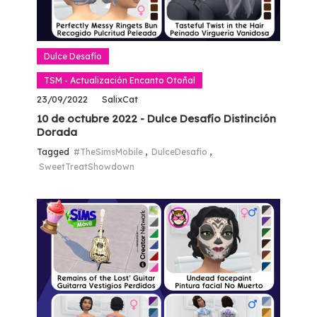
Dulce Desafío
TSM - Actualización Encanto Otoñal
23/09/2022
SalixCat
10 de octubre 2022 - Dulce Desafío Distinción
Dorada
Tagged
#TheSimsMobile
,
DulceDesafío
,
SweetTreatShowdown