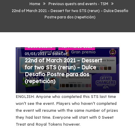
Home
Previous quests and events - TSM
22nd of March 2021 – Dessert for two STS (rerun) – Dulce Desafío
Postre para dos (repetición)
English - TSM
Previous quests and events - TSM
Dulce Desafío
TSM-Marzo-2021
05/03/2021
SalixCat
22nd of March 2021 – Dessert
for two STS (rerun) – Dulce
Desafío Postre para dos
(repetición)
ENGLISH: Anyone who completed this STS last time
won’t see the event. Players who haven’t completed
the event will resume with the same number of prizes
they had last time. Everyone will start with 0 Sweet
Treat and Royal Tokens however.