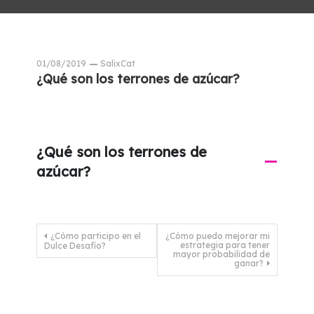
01/08/2019
SalixCat
¿Qué son los terrones de azúcar?
¿Qué son los terrones de
A
azúcar?
Navegación
¿Cómo participo en el
¿Cómo puedo mejorar mi
estrategia para tener
Dulce Desafío?
de
mayor probabilidad de
ganar?
entradas