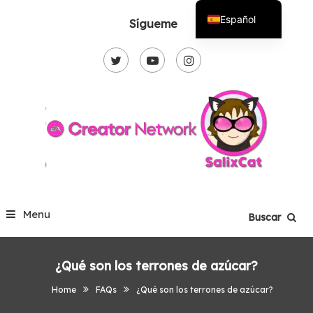
Skip
Español
Sígueme
To
English
Content
Menu
Buscar
¿Qué son los terrones de azúcar?
Home
FAQs
¿Qué son los terrones de azúcar?