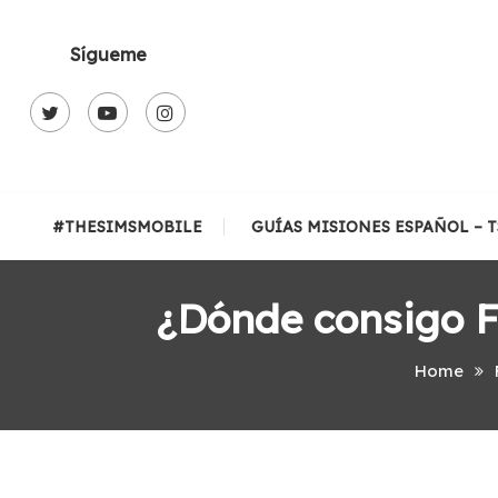
Skip
To
Sígueme
Content
#THESIMSMOBILE
GUÍAS MISIONES ESPAÑOL – 
¿Dónde consigo F
Home