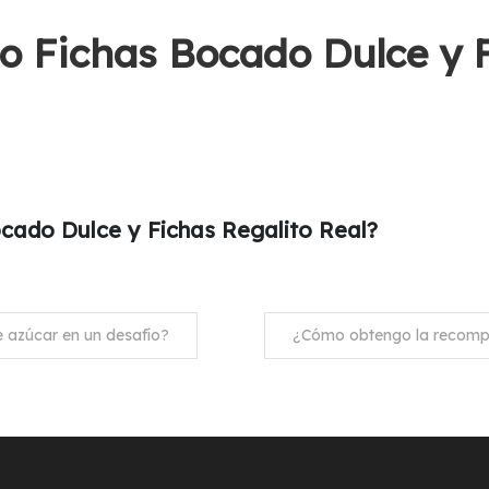
o Fichas Bocado Dulce y F
cado Dulce y Fichas Regalito Real?
 azúcar en un desafío?
¿Cómo obtengo la recomp