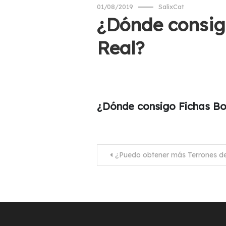
01/08/2019
SalixCat
¿Dónde consig
Real?
¿Dónde consigo Fichas Bo
Navegación
¿Puedo obtener más Terrones de
de
entradas