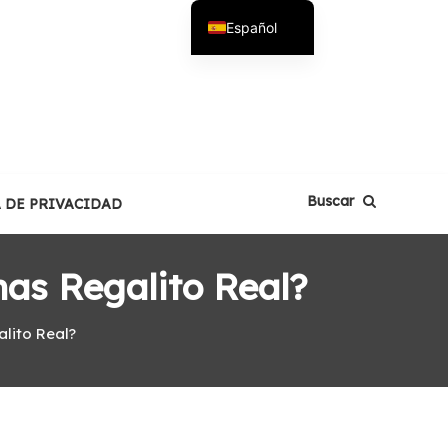
Español
English
Buscar
A DE PRIVACIDAD
as Regalito Real?
lito Real?