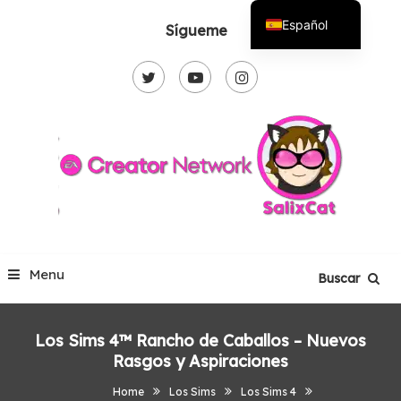
Skip
Español
Sígueme
To
English
Content
Menu
Buscar
Los Sims 4™ Rancho de Caballos – Nuevos
Rasgos y Aspiraciones
Home
Los Sims
Los Sims 4