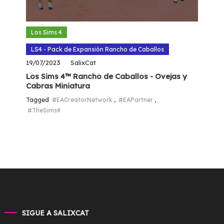
Los Sims 4
LS4 - Pack de Expansión Rancho de Caballos
19/07/2023
SalixCat
Los Sims 4™ Rancho de Caballos - Ovejas y
Cabras Miniatura
Tagged
#EACreatorNetwork
,
#EAPartner
,
#TheSims4
SIGUE A SALIXCAT