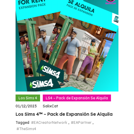
Los Sims 4
LS4 – Pack de Expansión Se Alquila
01/12/2023
SalixCat
Los Sims 4™ – Pack de Expansión Se Alquila
Tagged
#EACreatorNetwork
,
#EAPartner
,
#TheSims4