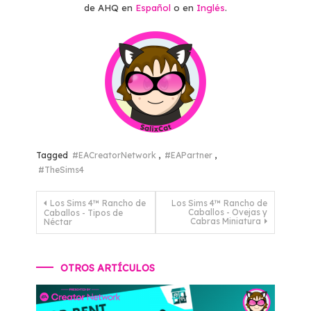
de AHQ en
Español
o en
Inglés
.
Tagged
#EACreatorNetwork
,
#EAPartner
,
#TheSims4
Navegación
Los Sims 4™ Rancho de
Los Sims 4™ Rancho de
Caballos - Ovejas y
Caballos - Tipos de
de
Cabras Miniatura
Néctar
entradas
OTROS ARTÍCULOS