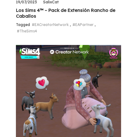
19/07/2023
SalixCat
Los Sims 4™ – Pack de Extensión Rancho de
Caballos
Tagged
#EACreatorNetwork
,
#EAPartner
,
#TheSims4