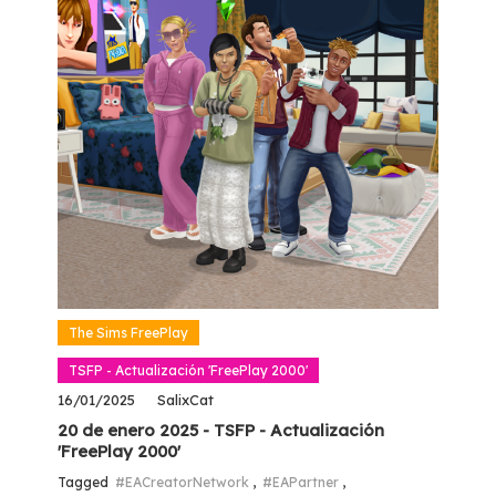
The Sims FreePlay
TSFP - Actualización 'FreePlay 2000'
16/01/2025
SalixCat
20 de enero 2025 - TSFP - Actualización
'FreePlay 2000'
Tagged
#EACreatorNetwork
,
#EAPartner
,