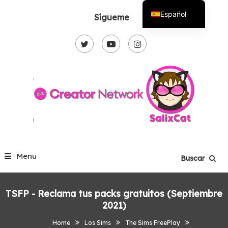
Skip
Español
Sígueme
To
English
Content
Menu
Buscar
TSFP - Reclama tus packs gratuitos (Septiembre
2021)
Home
Los Sims
The Sims FreePlay