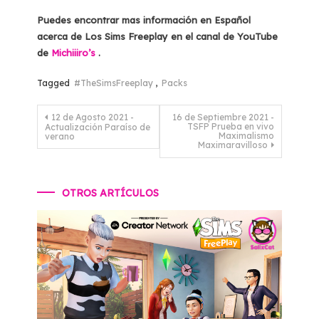
Puedes encontrar mas información en Español
acerca de Los Sims Freeplay en el canal de YouTube
de
Michiiiro’s
.
Tagged
#TheSimsFreeplay
,
Packs
Navegación
12 de Agosto 2021 -
16 de Septiembre 2021 -
TSFP Prueba en vivo
Actualización Paraíso de
de
Maximalismo
verano
Maximaravilloso
entradas
OTROS ARTÍCULOS