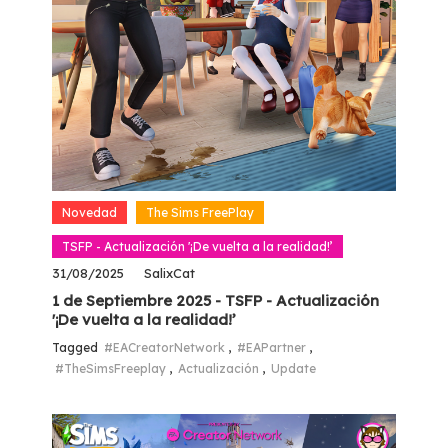
Novedad
The Sims FreePlay
TSFP - Actualización '¡De vuelta a la realidad!’
31/08/2025
SalixCat
1 de Septiembre 2025 - TSFP - Actualización
'¡De vuelta a la realidad!’
Tagged
#EACreatorNetwork
,
#EAPartner
,
#TheSimsFreeplay
,
Actualización
,
Update