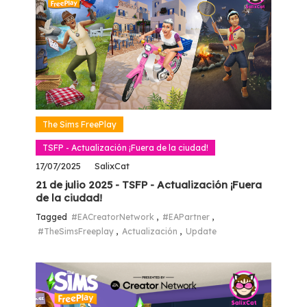
The Sims FreePlay
TSFP - Actualización ¡Fuera de la ciudad!
17/07/2025
SalixCat
21 de julio 2025 - TSFP - Actualización ¡Fuera
de la ciudad!
Tagged
#EACreatorNetwork
,
#EAPartner
,
#TheSimsFreeplay
,
Actualización
,
Update