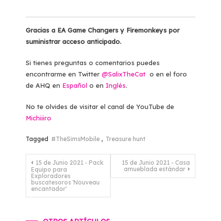
Gracias a EA Game Changers y Firemonkeys por
suministrar acceso anticipado.
Si tienes preguntas o comentarios puedes
encontrarme en Twitter
@SalixTheCat
o en el foro
de AHQ en
Español
o en
Inglés
.
No te olvides de visitar el canal de YouTube de
Michiiiro
Tagged
#TheSimsMobile
,
Treasure hunt
Navegación
15 de Junio 2021 - Pack
15 de Junio 2021 - Casa
amueblada estándar
Equipo para
de
Exploradores
buscatesoros 'Nouveau
encantador'
entradas