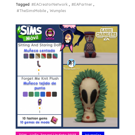
Tagged
#EACreatorNetwork
,
#EAPartner
,
#TheSimsMobile
,
Wumples