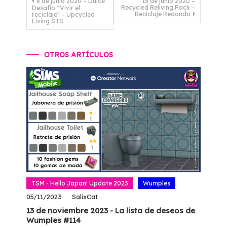
8 de junio 2020 – Dulce
15 de junio 2020 –
Recycled Reliving Pack –
Desafío “Vivir el
de
Reciclaje Redondo
reciclaje” – Upcycled
Living STS
entradas
OTROS ARTÍCULOS
TSM - Hello Japan! Update 2023
Wumples
05/11/2023
SalixCat
13 de noviembre 2023 - La lista de deseos de
Wumples #114