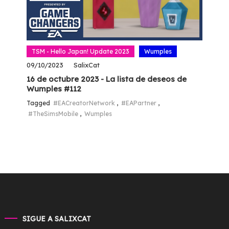
TSM - Hello Japan! Update 2023
Wumples
09/10/2023
SalixCat
16 de octubre 2023 - La lista de deseos de
Wumples #112
Tagged
#EACreatorNetwork
,
#EAPartner
,
#TheSimsMobile
,
Wumples
SIGUE A SALIXCAT