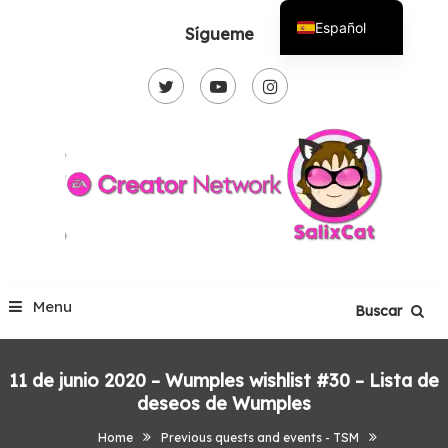
Skip
Español
Sígueme
To
English
Content
Menu
Buscar
11 de junio 2020 – Wumples wishlist #30 – Lista de
deseos de Wumples
Home
Previous quests and events - TSM