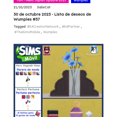
TSM - Hello Japan! Update 2023
Wumples
21/10/2023
SalixCat
30 de octubre 2023 - Lista de deseos de
Wumples #37
Tagged
#EACreatorNetwork
,
#EAPartner
,
#TheSimsMobile
,
Wumples