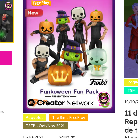
Paqu
TSM -
10/10/
rs
,
11 d
Paquetes
The Sims FreePlay
Rep
TSFP - Oct/Nov 2021
de t
15/10/2021
SalixCat