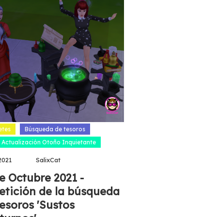
etes
Búsqueda de tesoros
 Actualización Otoño Inquietante
2021
SalixCat
e Octubre 2021 -
etición de la búsqueda
esoros 'Sustos