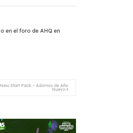
t
o en el foro de AHQ en
 New Start Pack – Adornos de Año
Nuevo