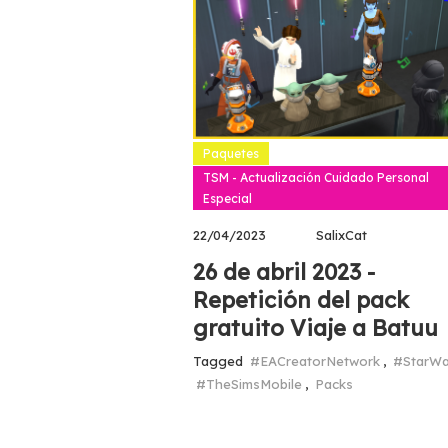
Paquetes
TSM - Actualización Cuidado Personal
Especial
22/04/2023
SalixCat
26 de abril 2023 -
Repetición del pack
gratuito Viaje a Batuu
Tagged
#EACreatorNetwork
,
#StarWa
#TheSimsMobile
,
Packs