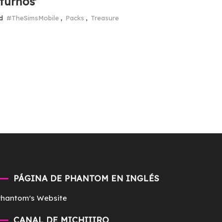
turnos'
ed
#TheSimsMobile
,
Packs
,
Treasure
PÁGINA DE PHANTOM EN INGLÉS
Phantom's Website
CANAL DE MICHIIIRO