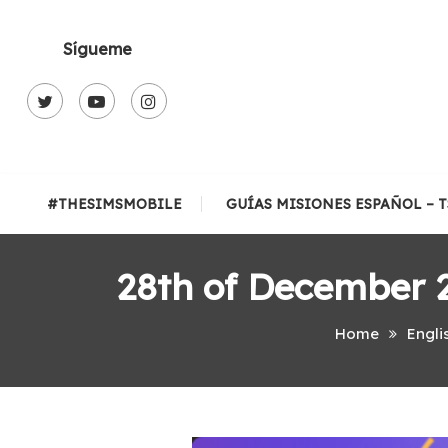
Skip
To
Sígueme
Content
#THESIMSMOBILE
GUÍAS MISIONES ESPAÑOL – 
28th of December 
Home
Engli