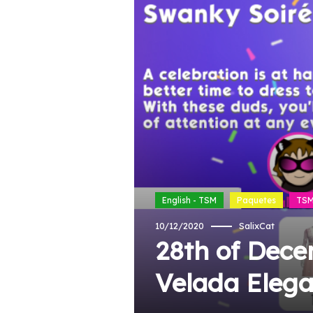
English - TSM
Paquetes
TSM
10/12/2020
SalixCat
28th of Dece
Velada Eleg