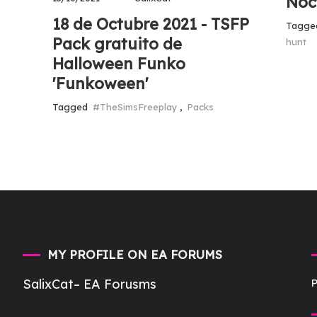
Noc
18 de Octubre 2021 - TSFP
Tagg
Pack gratuito de
hunt
Halloween Funko
'Funkoween'
Tagged
#TheSimsFreeplay
,
Packs
MY PROFILE ON EA FORUMS
SalixCat
– EA Forusms