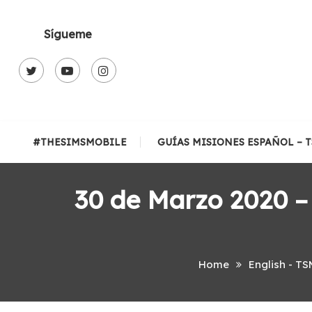
Skip
To
Sígueme
Content
#THESIMSMOBILE
GUÍAS MISIONES ESPAÑOL – 
30 de Marzo 2020 –
Home
English - TS