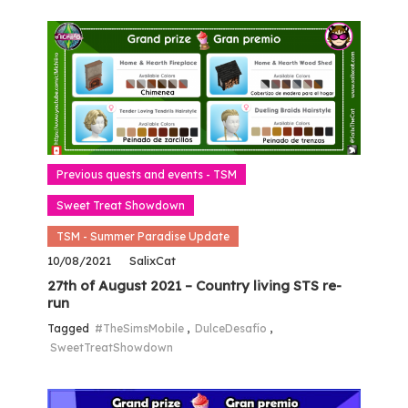
Previous quests and events - TSM
Sweet Treat Showdown
TSM - Summer Paradise Update
10/08/2021
SalixCat
27th of August 2021 – Country living STS re-
run
Tagged
#TheSimsMobile
,
DulceDesafío
,
SweetTreatShowdown