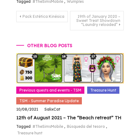
Tagged
#TheSimsMobile
,
Wumples
Post
Pack Estética Kinésica
19th of January 2020 –
Sweet Treat Showdown
navigation
“Laundry reloaded”
OTHER BLOG POSTS
Previous quests and events - TSM
Treasure Hunt
TSM - Summer Paradise Update
10/08/2021
SalixCat
12th of August 2021 – The “Beach retreat” TH
Tagged
#TheSimsMobile
,
Búsqueda del tesoro
,
Treasure hunt