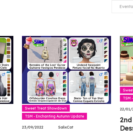
Evento
Swee
TSM -
Sweet Treat Showdown
22/01/
TSM - Enchanting Autumn Update
2nd
Des
23/09/2022
SalixCat