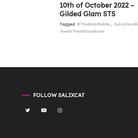
10th of October 2022 –
Gilded Glam STS
Tagged
#TheSimsMobile
,
DulceDesafí
SweetTreatShowdown
FOLLOW SALIXCAT