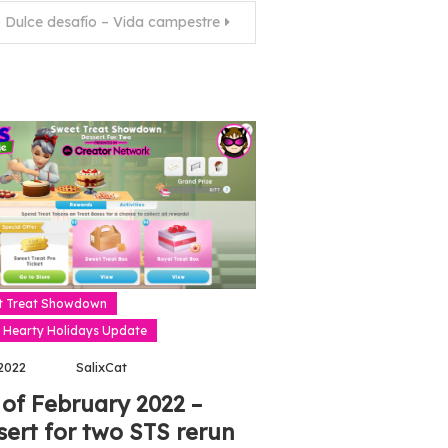
 Dulce desafío – Vida campestre
t Treat Showdown
 Hearty Holidays Update
2022
SalixCat
 of February 2022 –
sert for two STS rerun