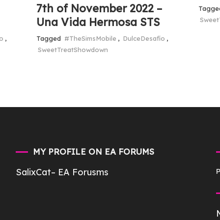
7th of November 2022 –
Tagg
Una Vida Hermosa STS
Sweet
o
,
Tagged
#TheSimsMobile
,
DulceDesafío
,
SweetTreatShowdown
MY PROFILE ON EA FORUMS
SalixCat
– EA Forusms