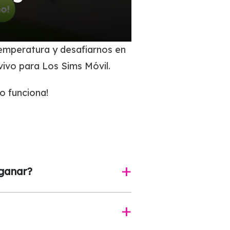
temperatura y desafiarnos en
vivo para Los Sims Móvil.
o funciona!
ganar?
a
a