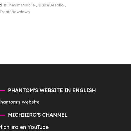
ed
#TheSimsMobile
,
DulceDesafío
,
TreatShowdown
PHANTOM’S WEBSITE IN ENGLISH
Phantom's Website
MICHIIIRO’S CHANNEL
Michiiiro en YouTube