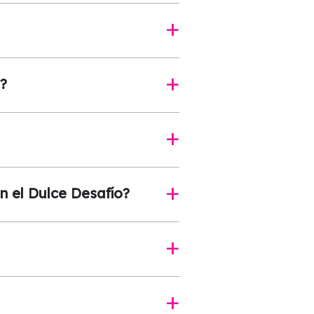
a
o?
a
a
n el Dulce Desafío?
a
a
a