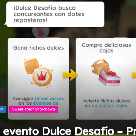
SM
Sweet Treat Showdown
l evento Dulce Desafío – 