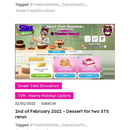
Tagged
#TheSimsMobile
,
DulceDesafío
,
SweetTreatShowdown
Sweet Treat Showdown
TSM - Hearty Holidays Update
22/01/2022
SalixCat
2nd of February 2022 – Dessert for two STS
rerun
Tagged
#TheSimsMobile
,
DulceDesafío
,