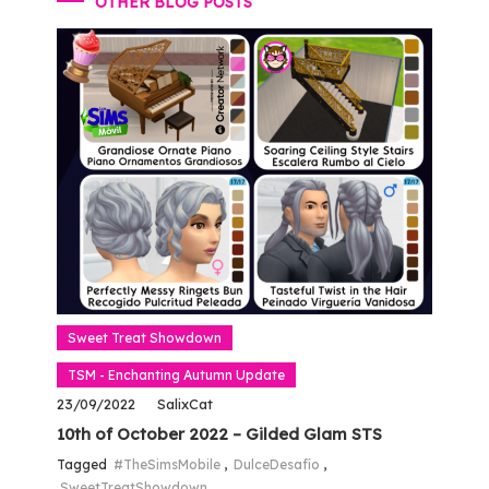
OTHER BLOG POSTS
Sweet Treat Showdown
TSM - Enchanting Autumn Update
23/09/2022
SalixCat
10th of October 2022 – Gilded Glam STS
Tagged
#TheSimsMobile
,
DulceDesafío
,
SweetTreatShowdown