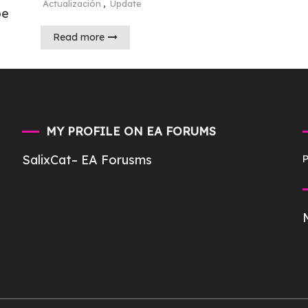
Actualización
,
Update
be
Read more
MY PROFILE ON EA FORUMS
SalixCat
– EA Forusms