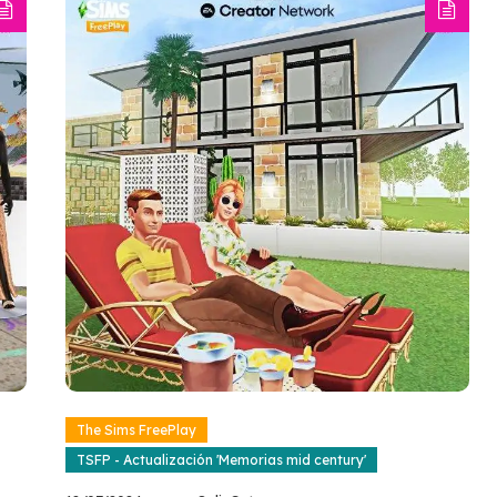
The Sims FreePlay
TSFP - Actualización 'Memorias mid century'