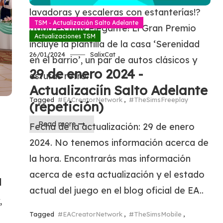
lavadoras y escaleras con estanterías!?
TSM - Actualización Salto Adelante
¡Todo es muy elegante! El Gran Premio
Actualizaciones TSM
incluye la plantilla de la casa ‘Serenidad
26/01/2024
SalixCat
en el barrio’, un par de autos clásicos y
29 de enero 2024 -
estufas retro.
Actualizaciín Salto Adelante
Tagged
#EACreatorNetwork
,
#TheSimsFreeplay
(repetición)
Read more
Fecha de la actualización: 29 de enero
2024. No tenemos información acerca de
la hora. Encontrarás mas información
acerca de esta actualización y el estado
u
actual del juego en el blog oficial de EA..
,
Tagged
#EACreatorNetwork
,
#TheSimsMobile
,