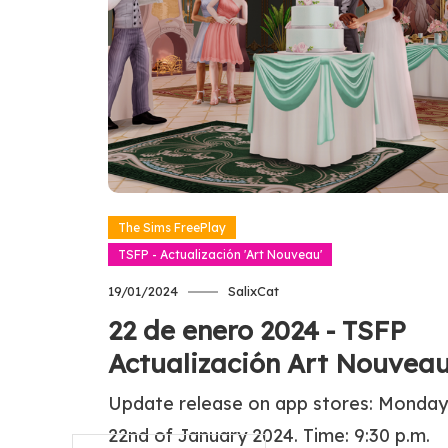
Read more
The Sims FreePlay
TSFP - Actualización 'Art Nouveau'
19/01/2024
SalixCat
22 de enero 2024 - TSFP
Actualización Art Nouvea
Update release on app stores: Monday
22nd of January 2024. Time: 9:30 p.m.