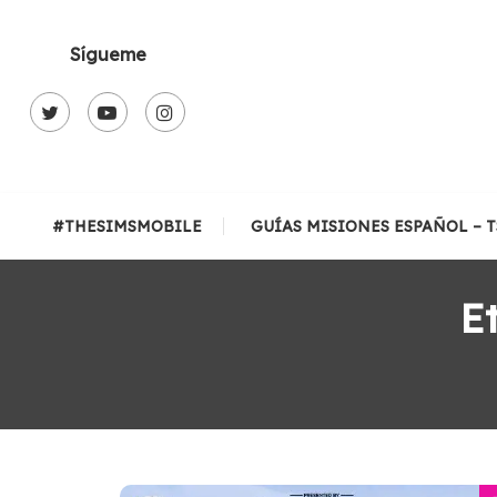
Skip
To
Sígueme
Content
#THESIMSMOBILE
GUÍAS MISIONES ESPAÑOL – 
E