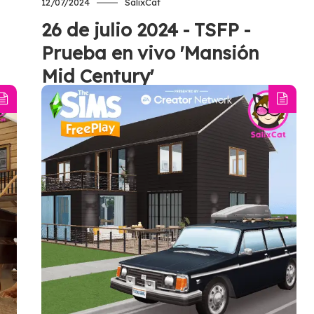
12/07/2024
SalixCat
26 de julio 2024 - TSFP -
Prueba en vivo 'Mansión
Mid Century'
ay
Pulsa en las imágenes para ampliarlas:
Tagged
#EACreatorNetwork
,
#TheSimsFreeplay
a
Read more
’,