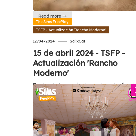
Tagged
#EACreatorNetwork
,
#TheSimsFreeplay
Read more
The Sims FreePlay
TSFP - Actualización 'Rancho Moderno'
12/04/2024
SalixCat
15 de abril 2024 - TSFP -
Actualización 'Rancho
Moderno'
Fecha de lanzamiento de la actualizaci
en las tiendas de aplicaciones: lunes 15
abril, 2024. Hora: 10:30 p.m. UTC.
Tagged
#EACreatorNetwork
,
#EAPartner
,
#TheSimsFreeplay
,
Update