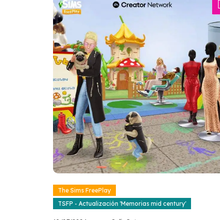
The Sims FreePlay
TSFP - Actualización 'Memorias mid century'