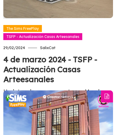
Read more
The Sims FreePlay
TSFP - Actualización Casas Arteesanales
29/02/2024
SalixCat
4 de marzo 2024 - TSFP -
Actualización Casas
Arteesanales
Update release on app stores: Monday,
4th of March 2024. Time: 9:30 p.m. UTC.
Please notice time and date can be
subject to change. You can find more
information about…