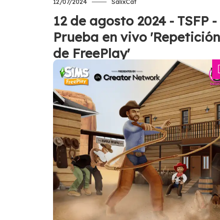
12/07/2024
SalixCat
12 de agosto 2024 - TSFP -
Prueba en vivo 'Repetición
de FreePlay'
Únete a la prueba de diez días ‘FreePl
Replay’, celebrando algunos de los
momentos más icónicos de las 100
actualizaciones del juego. Durante est
prueba, podrás desbloquear tres
plantillas de casas y ganar objetos de
‘Lavandería de Lujo’, ‘Mascota Famosa
‘Reunión Sofisticada’, ‘Guardería de
Ensueño’ y ‘Romanticismo Francés’.