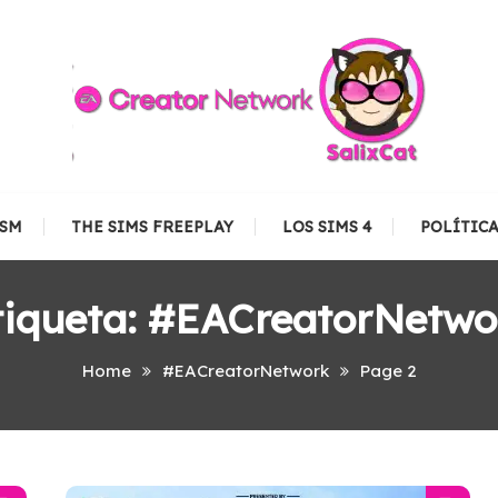
TSM
THE SIMS FREEPLAY
LOS SIMS 4
POLÍTIC
tiqueta:
#EACreatorNetwo
Home
#EACreatorNetwork
Page 2