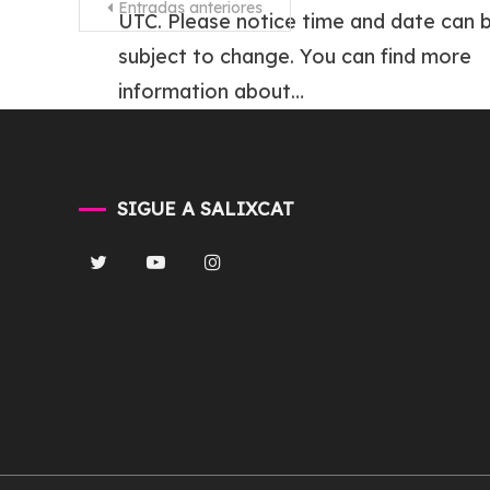
Navegación
Entradas anteriores
UTC. Please notice time and date can 
de
subject to change. You can find more
entradas
information about…
Tagged
#EACreatorNetwork
,
#TheSimsFreeplay
,
Actualización
,
Update
SIGUE A SALIXCAT
Read more