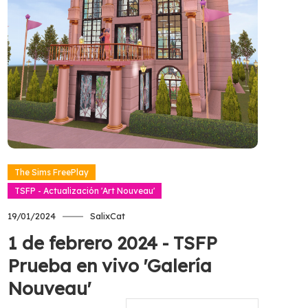
Tagged
#EACreatorNetwork
,
#TheSimsFreeplay
,
Actualización
,
Update
Read more
The Sims FreePlay
TSFP - Actualización 'Art Nouveau'
19/01/2024
SalixCat
1 de febrero 2024 - TSFP
Prueba en vivo 'Galería
Nouveau'