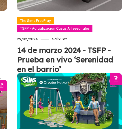
The Sims FreePlay
TSFP - Actualización Casas Arteesanales
29/02/2024
SalixCat
14 de marzo 2024 - TSFP -
Prueba en vivo ‘Serenidad
en el barrio’
ón
¡Tu casa de ensueño en las afueras de
 de
Ciudad Sim está a punto de ser una
realidad! ¡Juega la Prueba en vivo
‘Serenidad en el barrio’ para desbloquear
artículos modernos que van desde
azulejos y lámparas de pie hasta