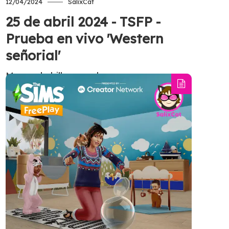
12/04/2024
SalixCat
25 de abril 2024 - TSFP -
Prueba en vivo 'Western
señorial'
Mesas de billar, escaleras en curva,
puertas abatibles de western y una
elegante casa señorial. Si te gusta la
idea... ¡el solar "Western señorial" es para
ti! ¿Y lo mejor de todo? Tus Sims podrán
buscar algo de gresca con la nueva
acción "Iniciar una pelea", que forma
parte del gran premio.
Tagged
#EACreatorNetwork
,
#EAPartner
,
#TheSimsFreeplay
,
Update