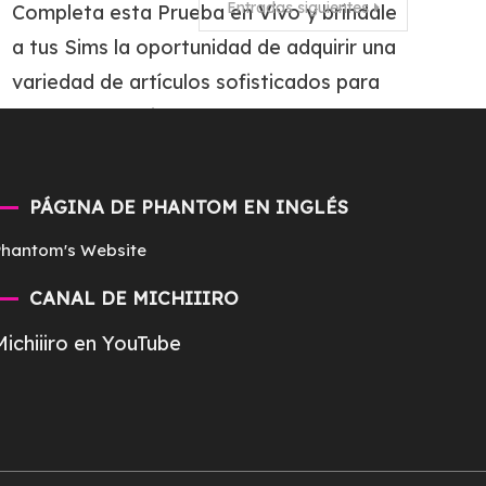
Entradas siguientes
Completa esta Prueba en Vivo y bríndale
a tus Sims la oportunidad de adquirir una
variedad de artículos sofisticados para
crear el hogar ideal con esa persona
especial.
Tagged
#EACreatorNetwork
,
#TheSimsFreeplay
PÁGINA DE PHANTOM EN INGLÉS
Phantom's Website
Read more
CANAL DE MICHIIIRO
Michiiiro en YouTube