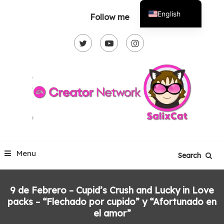
Skip
English
Follow me
To
Español
Content
Menu
Search
9 de Febrero – Cupid’s Crush and Lucky in Love
packs – “Flechado por cupido” y “Afortunado en
el amor”