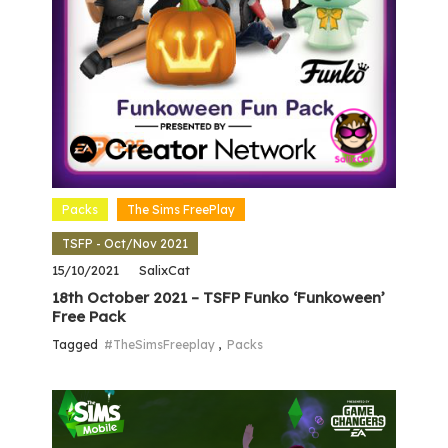
Packs
The Sims FreePlay
TSFP - Oct/Nov 2021
15/10/2021
SalixCat
18th October 2021 – TSFP Funko ‘Funkoween’
Free Pack
Tagged
#TheSimsFreeplay
,
Packs