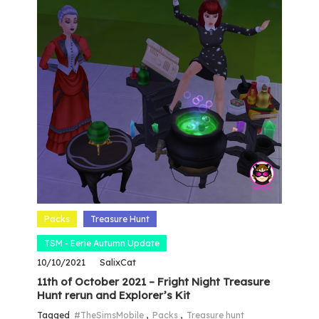
Packs
Treasure Hunt
TSM - Eerie Autumn Update
10/10/2021
SalixCat
11th of October 2021 – Fright Night Treasure
Hunt rerun and Explorer’s Kit
Tagged
#TheSimsMobile
,
Packs
,
Treasure hunt