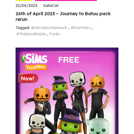
22/04/2023
SalixCat
26th of April 2023 – Journey to Batuu pack
rerun
Tagged
#EACreatorNetwork
,
#StarWars
,
#TheSimsMobile
,
Packs