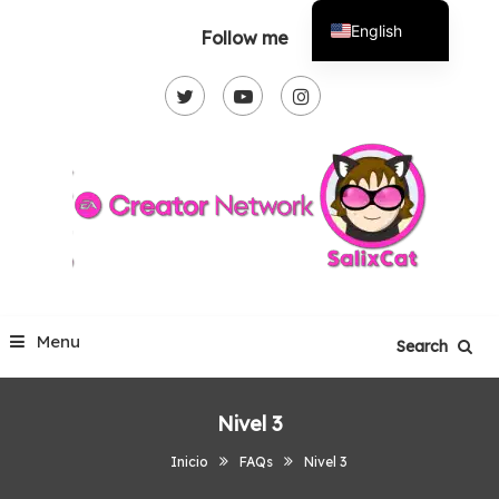
Skip
English
Follow me
To
Español
Content
Menu
Search
Nivel 3
Inicio
FAQs
Nivel 3